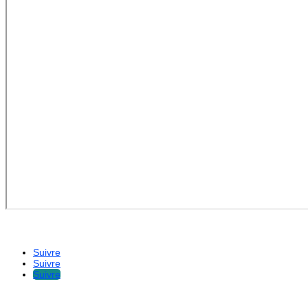
« Votre sport, Notre passion »
Suivre
Suivre
Suivre
Qui sommes-nous ?