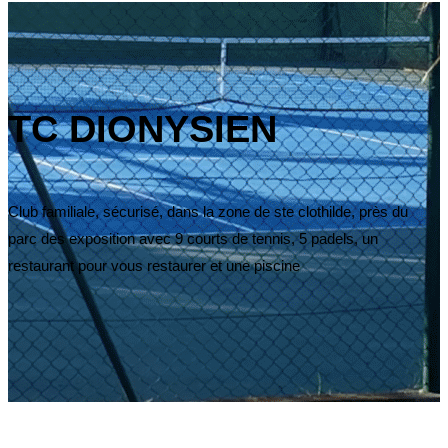
TC DIONYSIEN
Club familiale, sécurisé, dans la zone de ste clothilde, près du
parc des exposition avec 9 courts de tennis, 5 padels, un
restaurant pour vous restaurer et une piscine