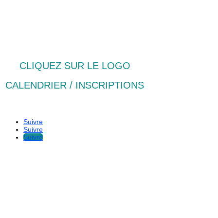
CLIQUEZ SUR LE LOGO
CALENDRIER / INSCRIPTIONS
« Votre sport, Notre passion »
Suivre
Suivre
Suivre
Qui sommes-nous ?
Feliz’World
CGU/CGV
Confidentialité